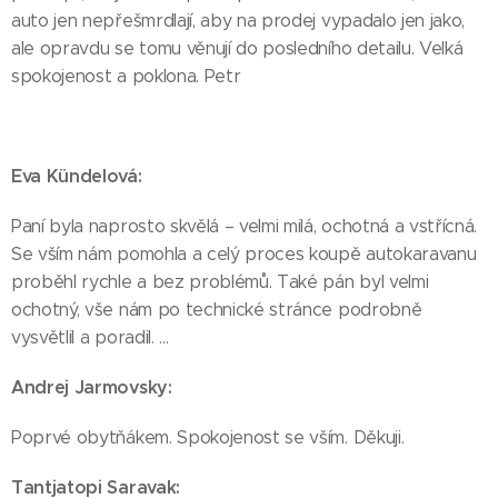
auto jen nepřešmrdlají, aby na prodej vypadalo jen jako,
ale opravdu se tomu věnují do posledního detailu. Velká
spokojenost a poklona. Petr
Eva Kündelová:
Paní byla naprosto skvělá – velmi milá, ochotná a vstřícná.
Se vším nám pomohla a celý proces koupě autokaravanu
proběhl rychle a bez problémů. Také pán byl velmi
ochotný, vše nám po technické stránce podrobně
vysvětlil a poradil. …
Andrej Jarmovsky:
Poprvé obytňákem. Spokojenost se vším. Děkuji.
Tantjatopi Saravak: