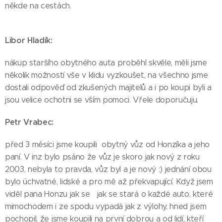
někde na cestách.
Libor Hladík:
nákup staršího obytného auta proběhl skvěle, měli jsme
několik možností vše v klidu vyzkoušet, na všechno jsme
dostali odpověď od zkušených majitelů a i po koupi byli a
jsou velice ochotni se vším pomoci. Vřele doporučuju.
Petr Vrabec:
před 3 měsíci jsme koupili obytný vůz od Honzíka a jeho
paní. V inz bylo psáno že vůz je skoro jak nový z roku
2003, nebyla to pravda, vůz byl a je nový :) jednání obou
bylo úchvatné, lidské a pro mě až překvapující. Když jsem
viděl pana Honzu jak se jak se stará o každé auto, které
mimochodem i ze spodu vypadá jak z výlohy, hned jsem
pochopil, že jsme koupili na první dobrou a od lidí, kteří