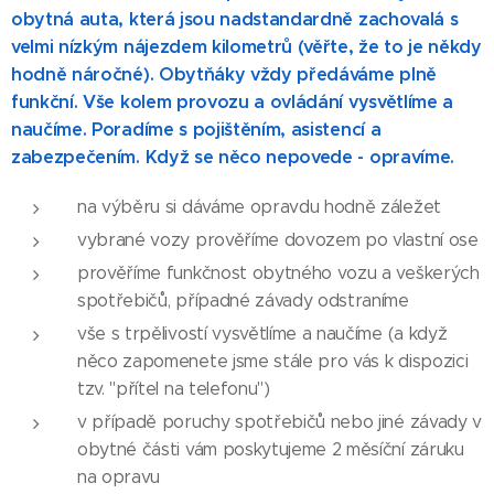
obytná auta, která jsou nadstandardně zachovalá s
velmi nízkým nájezdem kilometrů (věřte, že to je někdy
hodně náročné). Obytňáky vždy předáváme plně
funkční. Vše kolem provozu a ovládání vysvětlíme a
naučíme. Poradíme s pojištěním, asistencí a
zabezpečením. Když se něco nepovede - opravíme.
na výběru si dáváme opravdu hodně záležet
vybrané vozy prověříme dovozem po vlastní ose
prověříme funkčnost obytného vozu a veškerých
spotřebičů, případné závady odstraníme
vše s trpělivostí vysvětlíme a naučíme (a když
něco zapomenete jsme stále pro vás k dispozici
tzv. "přítel na telefonu")
v případě poruchy spotřebičů nebo jiné závady v
obytné části vám poskytujeme 2 měsíční záruku
na opravu