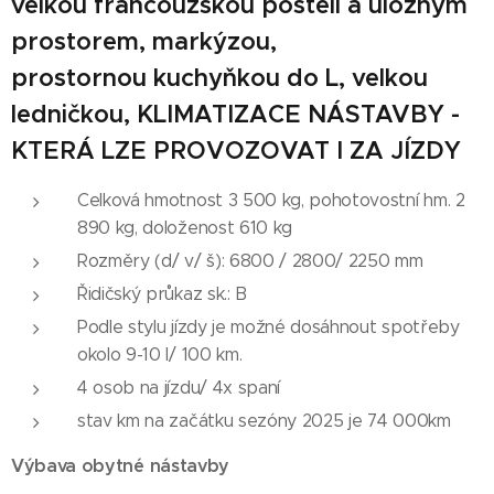
velkou
francouzskou
postelí a úložným
prostorem, markýzou,
prostornou kuchyňkou do L, velkou
ledničkou, KLIMATIZACE NÁSTAVBY -
KTERÁ LZE PROVOZOVAT I ZA JÍZDY
Celková hmotnost 3 500 kg, pohotovostní hm. 2
890 kg, doloženost 610 kg
Rozměry (d/ v/ š): 6800 / 2800/ 2250 mm
Řidičský průkaz sk.: B
Podle stylu jízdy je možné dosáhnout spotřeby
okolo 9-10 l/ 100 km.
4 osob na jízdu/ 4x spaní
stav km na začátku sezóny 2025 je 74 000km
Výbava obytné nástavby