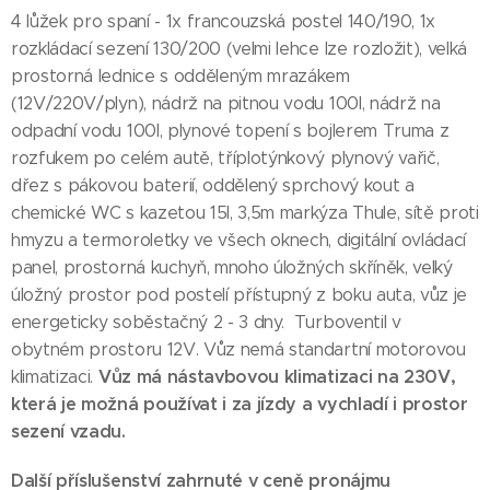
4 lůžek pro spaní - 1x francouzská postel 140/190, 1x
rozkládací sezení 130/200 (velmi lehce lze rozložit), velká
prostorná lednice s odděleným mrazákem
(12V/220V/plyn), nádrž na pitnou vodu 100l, nádrž na
odpadní vodu 100l, plynové topení s bojlerem Truma z
rozfukem po celém autě, tříplotýnkový plynový vařič,
dřez s pákovou baterií, oddělený sprchový kout a
chemické WC s kazetou 15l, 3,5m markýza Thule, sítě proti
hmyzu a termoroletky ve všech oknech, digitální ovládací
panel, prostorná kuchyň, mnoho úložných skříněk, velký
úložný prostor pod postelí přístupný z boku auta, vůz je
energeticky soběstačný 2 - 3 dny. Turboventil v
obytném prostoru 12V. Vůz nemá standartní motorovou
Vůz má
nástavbovou klimatizaci na 230V,
klimatizaci.
která je možná používat i za jízdy a vychladí i prostor
sezení vzadu.
Další příslušenství zahrnuté v ceně pronájmu