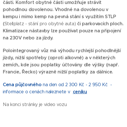
části. Komfort obytné části umožňuje strávit
pohodlnou dovolenou. Vhodné na dovolenou v
kempu i mimo kemp na pevná stání s využitím STLP
(
či parkovacích ploch.
Stellplatz - stání pro obytné auta)
Klimatizace nástavby lze používat pouze na připojení
na 230V nebo za jízdy.
Polointegrovaný vůz má výhodu rychlejší pohodlnější
jízdy, nižší spotřeby (oproti alkovně) a v některých
zemích, kde jsou poplatky účtovány dle výšky (např.
Francie, Řecko) výrazně nižší poplatky za dálnice.
Cena půjčovného
na den od 2 300 Kč - 2 950 Kč -
ceníku
informace o cenách naleznete v
Na konci stránky je video vozu