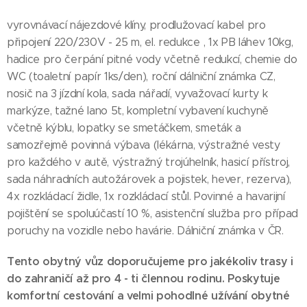
vyrovnávací nájezdové klíny, prodlužovací kabel pro
připojení 220/230V - 25 m, el. redukce , 1x PB láhev 10kg,
hadice pro čerpání pitné vody včetně redukcí, chemie do
WC (toaletní papír 1ks/den), roční dálniční známka CZ,
nosič na 3 jízdní kola, sada nářadí, vyvažovací kurty k
markýze, tažné lano 5t, kompletní vybavení kuchyně
včetně kýblu, lopatky se smetáčkem, smeták a
samozřejmě povinná výbava (lékárna, výstražné vesty
pro každého v autě, výstražný trojúhelník, hasicí přístroj,
sada náhradních autožárovek a pojistek, hever, rezerva),
4x rozkládací židle, 1x rozkládací stůl. Povinné a havarijní
pojištění se spoluúčastí 10 %, asistenční služba pro případ
poruchy na vozidle nebo havárie. Dálniční známka v ČR.
Tento obytný vůz doporučujeme pro jakékoliv trasy i
do zahraničí až pro 4 - ti člennou rodinu. Poskytuje
komfortní cestování a velmi pohodlné užívání obytné